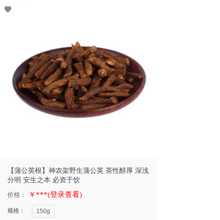
【蒲公英根】神农架野生蒲公英 茶性醇厚 深浅
分明 安生之本 必资于饮
￥***(登录查看)
价格：
规格：
150g