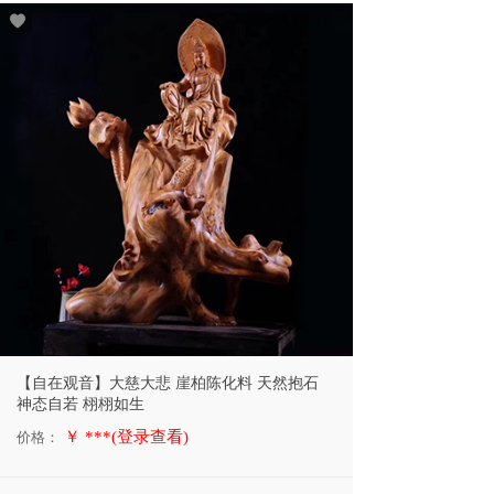
【自在观音】大慈大悲 崖柏陈化料 天然抱石
神态自若 栩栩如生
￥ ***(登录查看)
价格：