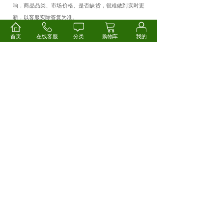
响，商品品类、市场价格、是否缺货，很难做到实时更
新，以客服实际答复为准。
【关于发票】
产品价格均不含税费，需要开具发票的
首页
在线客服
分类
购物车
我的
会员，请您在订单确认收货后，联系客服办理开票事
宜。
【关于包装】
产品不断更新迭代，不同批次的产品可
能会存在新旧包装交替发货，这种情况不属于商品问
题。
【关于退换货】
特价类、礼卡类、定制类、食材类、
扶贫农产类产品非质量问题不支持
天无理由退货。珠
7
宝文玩类产品提供
小时保货期，签收
小时内可放心
12
12
退换，退货时请务必保证产品和主包装完好，不影响二
次销售，产品、包装和证书须一并退回。所有非质量问
题退换货，来回运费和快递公司收取的产品保值费由买
家承担。